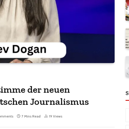
Stimme der neuen
S
utschen Journalismus
omments
7 Mins Read
19
Views