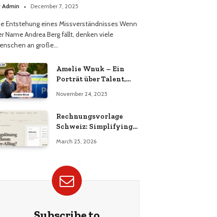
erüchts
y
Admin
December 7, 2025
ie Entstehung eines Missverständnisses Wenn
er Name Andrea Berg fällt, denken viele
enschen an große…
Amelie Wnuk – Ein
Porträt über Talent,
Vielseitigkeit und den
November 24, 2025
Aufstieg einer jungen
Persönlichkeit
Rechnungsvorlage
Schweiz: Simplifying
Invoicing for Swiss
March 25, 2026
Businesses
Subscribe to