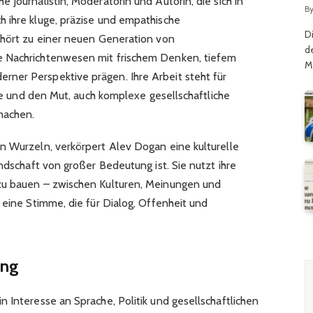
 Journalistin, Moderatorin und Autorin, die sich in
G
B
 ihre kluge, präzise und empathische
D
ehört zu einer neuen Generation von
d
e Nachrichtenwesen mit frischem Denken, tiefem
M
ner Perspektive prägen. Ihre Arbeit steht für
che und den Mut, auch komplexe gesellschaftliche
machen.
n Wurzeln, verkörpert Alev Dogan eine kulturelle
andschaft von großer Bedeutung ist. Sie nutzt ihre
zu bauen – zwischen Kulturen, Meinungen und
 eine Stimme, die für Dialog, Offenheit und
ung
 Interesse an Sprache, Politik und gesellschaftlichen