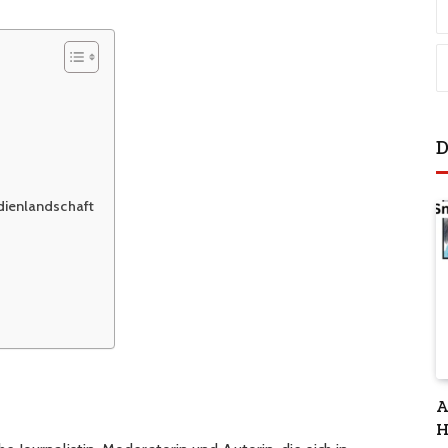
D
dienlandschaft
A
H