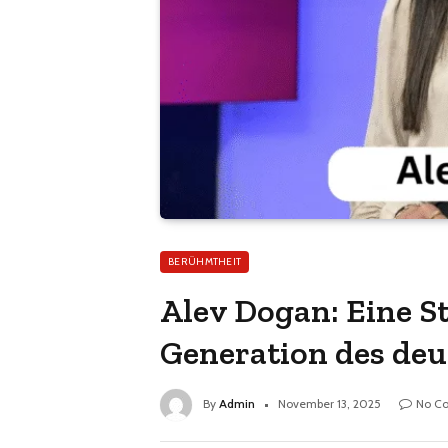
BERÜHMTHEIT
Alev Dogan: Eine 
Generation des de
By
Admin
November 13, 2025
No C