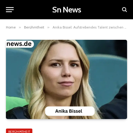
Sn News
Home
»
Berühmtheit
»
Anika Bissel: Aufstrebendes Talent zwischen Kreativität, Disziplin und moderner Schauspielkunst
BERÜHMTHEIT