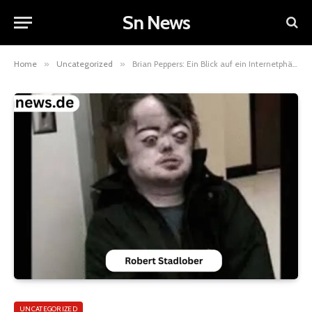
Sn News
Home
»
Uncategorized
»
Brian Peppers: Ein Blick auf ein Internetphänomen und seine Bedeutung in der digitalen Kultur
UNCATEGORIZED