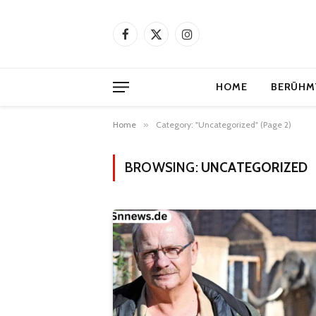
Facebook
X
Instagram
(Twitter)
HOME
BERÜHM
Home
»
Category: "Uncategorized" (Page 2)
BROWSING:
UNCATEGORIZED