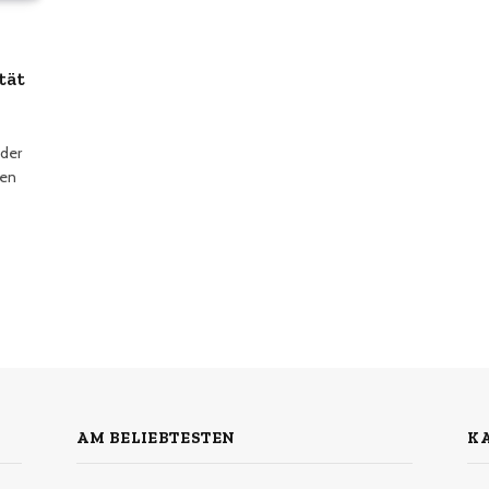
tät
 der
hen
AM BELIEBTESTEN
K