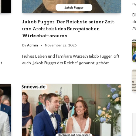
G
B
D
Jakob Fugger: Der Reichste seiner Zeit
d
M
und Architekt des Europäischen
Wirtschaftsraums
By
Admin
November 22, 2025
Frühes Leben und familiäre Wurzeln Jakob Fugger, oft
st
auch „Jakob Fugger der Reiche“ genannt, gehört…