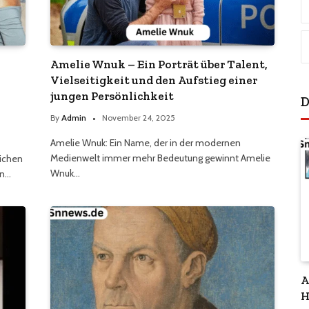
Amelie Wnuk – Ein Porträt über Talent,
Vielseitigkeit und den Aufstieg einer
jungen Persönlichkeit
D
By
Admin
November 24, 2025
Amelie Wnuk: Ein Name, der in der modernen
Medienwelt immer mehr Bedeutung gewinnt Amelie
lichen
Wnuk…
in…
A
H