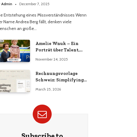
erüchts
y
Admin
December 7, 2025
ie Entstehung eines Missverständnisses Wenn
er Name Andrea Berg fällt, denken viele
enschen an große…
Amelie Wnuk – Ein
Porträt über Talent,
Vielseitigkeit und den
November 24, 2025
Aufstieg einer jungen
Persönlichkeit
Rechnungsvorlage
Schweiz: Simplifying
Invoicing for Swiss
March 25, 2026
Businesses
Subscribe to