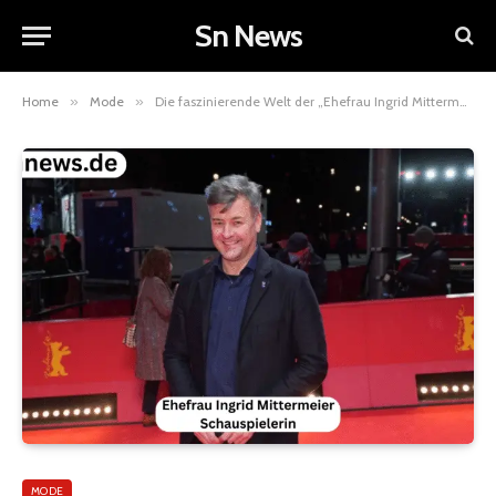
Sn News
Home
»
Mode
»
Die faszinierende Welt der „Ehefrau Ingrid Mittermeier Schauspielerin“
MODE