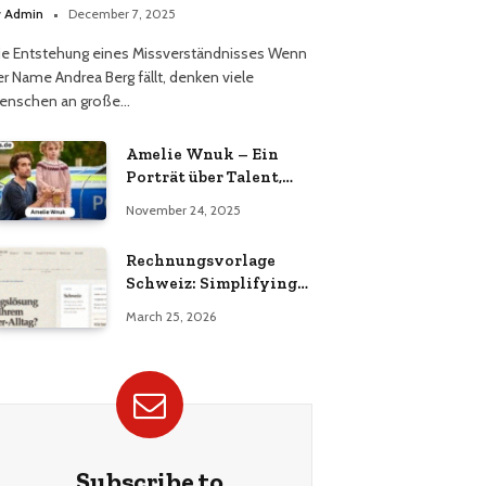
erüchts
y
Admin
December 7, 2025
ie Entstehung eines Missverständnisses Wenn
er Name Andrea Berg fällt, denken viele
enschen an große…
Amelie Wnuk – Ein
Porträt über Talent,
Vielseitigkeit und den
November 24, 2025
Aufstieg einer jungen
Persönlichkeit
Rechnungsvorlage
Schweiz: Simplifying
Invoicing for Swiss
March 25, 2026
Businesses
Subscribe to