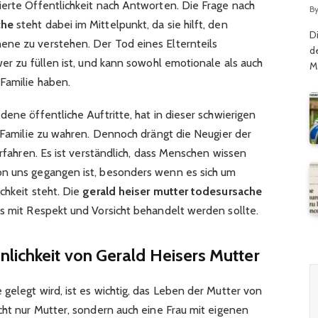
G
ierte Öffentlichkeit nach Antworten. Die Frage nach
B
che
steht dabei im Mittelpunkt, da sie hilft, den
D
ene zu verstehen. Der Tod eines Elternteils
d
wer zu füllen ist, und kann sowohl emotionale als auch
M
Familie haben.
dene öffentliche Auftritte, hat in dieser schwierigen
r Familie zu wahren. Dennoch drängt die Neugier der
erfahren. Es ist verständlich, dass Menschen wissen
on uns gegangen ist, besonders wenn es sich um
chkeit steht. Die
gerald heiser mutter todesursache
as mit Respekt und Vorsicht behandelt werden sollte.
lichkeit von Gerald Heisers Mutter
gelegt wird, ist es wichtig, das Leben der Mutter von
cht nur Mutter, sondern auch eine Frau mit eigenen