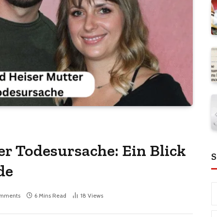
er Todesursache: Ein Blick
S
de
mments
6 Mins Read
18
Views