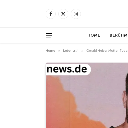
Facebook
X
Instagram
(Twitter)
HOME
BERÜHM
Home
»
Lebensstil
»
Gerald Heiser Mutter Todes