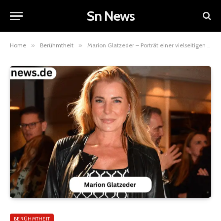
Sn News
Home
»
Berühmtheit
»
Marion Glatzeder – Porträt einer vielseitigen österreichischen Schauspielerin
BERÜHMTHEIT