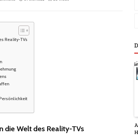
des Reality-TVs
D
jn
rnehmung
ens
affen
Persönlichkeit
A
in die Welt des Reality-TVs
H