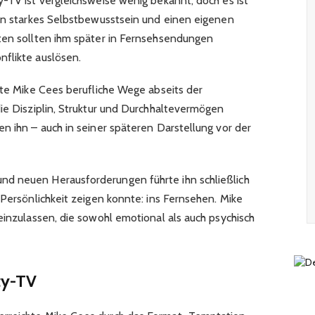
y-TV ist vergleichsweise wenig bekannt, doch es ist
ein starkes Selbstbewusstsein und einen eigenen
ten sollten ihm später in Fernsehsendungen
flikte auslösen.
gte Mike Cees berufliche Wege abseits der
die Disziplin, Struktur und Durchhaltevermögen
n ihn – auch in seiner späteren Darstellung vor der
d neuen Herausforderungen führte ihn schließlich
 Persönlichkeit zeigen konnte: ins Fernsehen. Mike
einzulassen, die sowohl emotional als auch psychisch
ty-TV