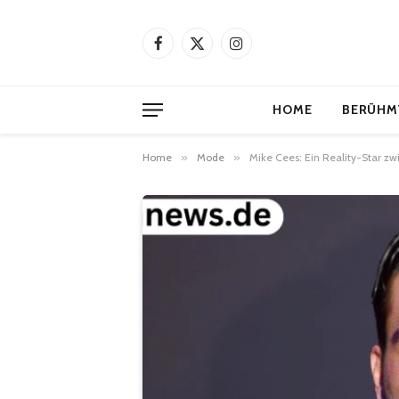
Facebook
X
Instagram
(Twitter)
HOME
BERÜHM
Home
»
Mode
»
Mike Cees: Ein Reality-Star z