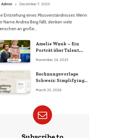
erüchts
y
Admin
December 7, 2025
ie Entstehung eines Missverständnisses Wenn
er Name Andrea Berg fällt, denken viele
enschen an große…
Amelie Wnuk – Ein
Porträt über Talent,
Vielseitigkeit und den
November 24, 2025
Aufstieg einer jungen
Persönlichkeit
Rechnungsvorlage
Schweiz: Simplifying
Invoicing for Swiss
March 25, 2026
Businesses
Subscribe to