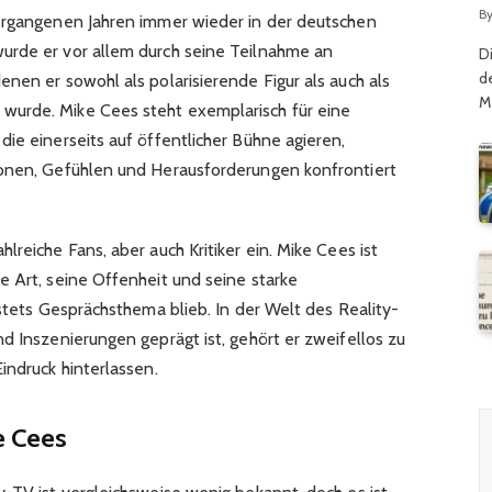
G
B
vergangenen Jahren immer wieder in der deutschen
urde er vor allem durch seine Teilnahme an
D
d
nen er sowohl als polarisierende Figur als auch als
M
urde. Mike Cees steht exemplarisch für eine
ie einerseits auf öffentlicher Bühne agieren,
ionen, Gefühlen und Herausforderungen konfrontiert
lreiche Fans, aber auch Kritiker ein. Mike Cees ist
e Art, seine Offenheit und seine starke
 stets Gesprächsthema blieb. In der Welt des Reality-
d Inszenierungen geprägt ist, gehört er zweifellos zu
indruck hinterlassen.
e Cees