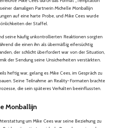
rreichte Mike Cees durch das Format „Temptation
 seiner damaligen Partnerin Michelle Monballijn
hungen auf eine harte Probe, und Mike Cees wurde
sönlichkeiten der Staffel.
nd seine häufig unkontrollierten Reaktionen sorgten
ährend die einen ihn als übermäßig eifersüchtig
den, der schlicht überfordert war von der Situation,
mik der Sendung seine Unsicherheiten verstärkten.
ils heftig war, gelang es Mike Cees, im Gespräch zu
bauen. Seine Teilnahme an Reality-Formaten brachte
ozesse, die sein späteres Verhalten beeinflussten.
e Monballijn
chterstattung um Mike Cees war seine Beziehung zu