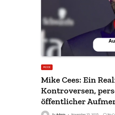
MODE
Mike Cees: Ein Rea
Kontroversen, per
öffentlicher Aufm
By
Admin
November 25, 2025
No C