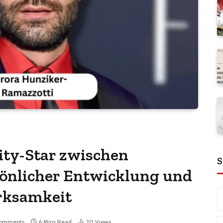
lity-Star zwischen
S
sönlicher Entwicklung und
erksamkeit
omments
6 Mins Read
20
Views