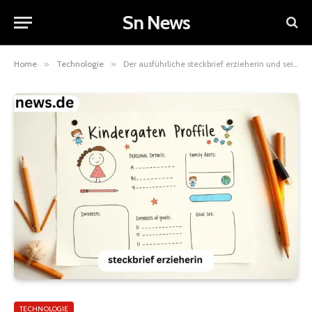
Sn News
Home
»
Technologie
»
Der ausführliche steckbrief erzieherin und seine Bedeutung für die pädagogische Arbeit
TECHNOLOGIE