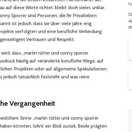
G
B
 auf diese Worte richtet, bleibt doch vieles unklar,
D
onny Sporrer sind Personen, die ihr Privatleben
d
kannt ist jedoch, dass sie über viele Jahre eng
M
jekte verfolgten und eine berufliche Verbindung
egenseitigem Vertrauen und Respekt.
ird, dass „martin rütter und conny sporrer
Ausdruck häufig auf veränderte berufliche Wege, auf
tlichen Projekten oder auf allgemeine Spekulationen,
s jedoch tatsächlich feststeht und was reine
che Vergangenheit
 welchem Sinne „martin rütter und conny sporrer
haben könnten, lohnt ein Blick zurück. Beide prägten