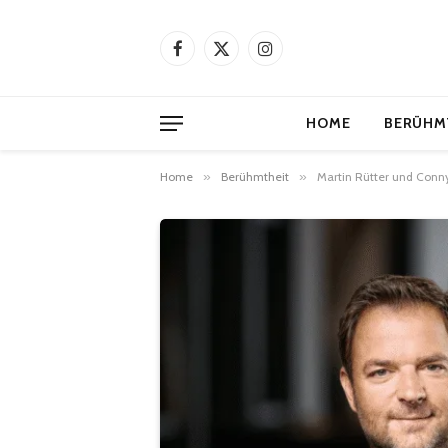
Facebook
X
Instagram
(Twitter)
HOME
BERÜHM
Home
»
Berühmtheit
»
Martin Rütter und Conn