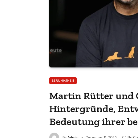
BERÜHMTHEIT
Martin Rütter und 
Hintergründe, Ent
Bedeutung ihrer b
By
Admin
December 11, 2025
No C