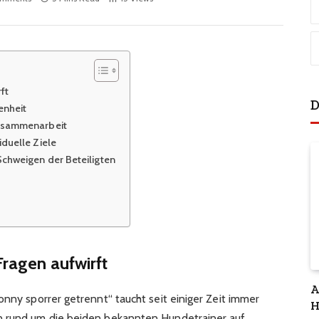
ft
D
enheit
Zusammenarbeit
iduelle Ziele
chweigen der Beteiligten
Fragen aufwirft
A
onny sporrer getrennt“ taucht seit einiger Zeit immer
H
n rund um die beiden bekannten Hundetrainer auf.