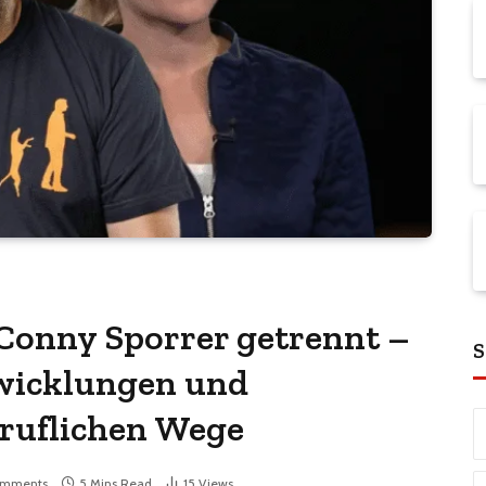
Conny Sporrer getrennt –
S
wicklungen und
eruflichen Wege
omments
5 Mins Read
15
Views