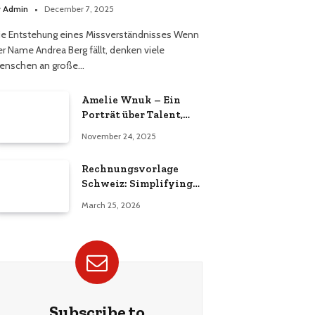
erüchts
y
Admin
December 7, 2025
ie Entstehung eines Missverständnisses Wenn
er Name Andrea Berg fällt, denken viele
enschen an große…
Amelie Wnuk – Ein
Porträt über Talent,
Vielseitigkeit und den
November 24, 2025
Aufstieg einer jungen
Persönlichkeit
Rechnungsvorlage
Schweiz: Simplifying
Invoicing for Swiss
March 25, 2026
Businesses
Subscribe to