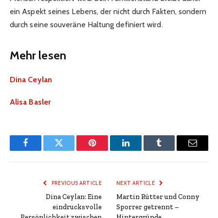
ein Aspekt seines Lebens, der nicht durch Fakten, sondern
durch seine souveräne Haltung definiert wird.
Mehr lesen
Dina Ceylan
Alisa Basler
Facebook
Twitter
Pinterest
LinkedIn
Tumblr
Email
PREVIOUS ARTICLE
NEXT ARTICLE
Dina Ceylan: Eine
Martin Rütter und Conny
eindrucksvolle
Sporrer getrennt –
Persönlichkeit zwischen
Hintergründe,